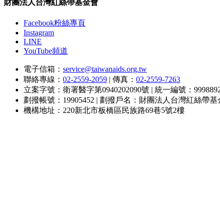
財團法人台灣紅絲帶基金會
Facebook粉絲專頁
Instagram
LINE
YouTube頻道
電子信箱：
service@taiwanaids.org.tw
聯絡專線：
02-2559-2059
|
傳真：
02-2559-7263
立案字號：衛署醫字第0940202090號
|
統一編號：9998892
劃撥帳號：19905452
|
劃撥戶名：財團法人台灣紅絲帶基
機構地址：220新北市板橋區民族路69巷5號2樓