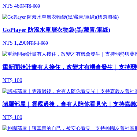
NT$ 480
NT$ 600
GoPlayer 防潑水單層衣物袋(黑/藏青/軍綠)
NT$ 1,290
NT$ 1,680
重新開始計畫有人接住，改變才有機會發生｜支持弱
NT$ 100
諸羅部屋｜雲霧過後，會有人陪你看見光｜支持嘉義
NT$ 100