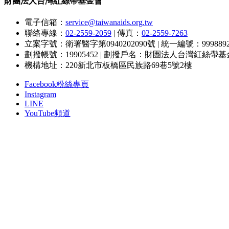
財團法人台灣紅絲帶基金會
電子信箱：
service@taiwanaids.org.tw
聯絡專線：
02-2559-2059
|
傳真：
02-2559-7263
立案字號：衛署醫字第0940202090號
|
統一編號：9998892
劃撥帳號：19905452
|
劃撥戶名：財團法人台灣紅絲帶基
機構地址：220新北市板橋區民族路69巷5號2樓
Facebook粉絲專頁
Instagram
LINE
YouTube頻道