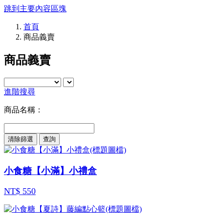
跳到主要內容區塊
首頁
商品義賣
商品義賣
進階搜尋
商品名稱：
清除篩選
小食糖【小滿】小禮盒
NT$ 550