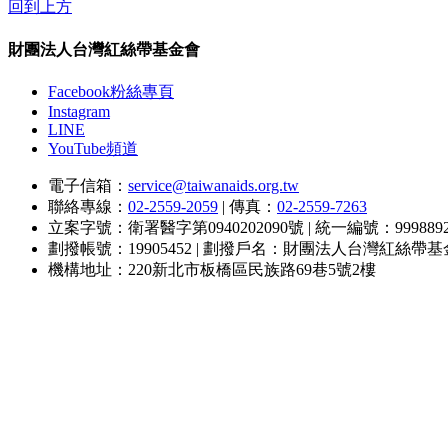
回到上方
財團法人台灣紅絲帶基金會
Facebook粉絲專頁
Instagram
LINE
YouTube頻道
電子信箱：
service@taiwanaids.org.tw
聯絡專線：
02-2559-2059
|
傳真：
02-2559-7263
立案字號：衛署醫字第0940202090號
|
統一編號：9998892
劃撥帳號：19905452
|
劃撥戶名：財團法人台灣紅絲帶基
機構地址：220新北市板橋區民族路69巷5號2樓